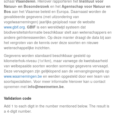
schaal
Vlaanderen
. Hierover rapporteren het
Instituut voor
Natuur- en Bosonderzoek
en het
Agentschap voor Natuur en
Bos
aan het Vlaamse beleid en Europa. Daarnaast worden de
gevalideerde gegevens (met uitzondering van
vogelwaarnemingen) jaarlijks geüpload naar de website
www.gbif.org
.
GBIF
is een wereldwijd systeem dat
biodiversiteitsinformatie beschikbaar stelt aan wetenschappers en
andere geïnteresseerden. Op deze manier draagt de data bij aan
het vergroten van de kennis over deze soorten en nieuwe
wetenschappelijke inzichten.
Gegevens worden standaard beschikbaar gesteld op
kilometerhok-niveau (1x1km), maar vanwege de kwetsbaarheid
van welbepaalde soorten worden sommige gegevens vervaagd.
Deze vervagingen zijn gelijklopend aan de vervangingsregels op
www.waarnemingen.be
en werden opgesteld door een team van
soortspecialisten. Voor meer informatie hierover kan u contact
opnemen met
info@meetnetten.be
.
Validation code
Add 1 to each digit in the number mentioned below. The result is
a 4-digit number.