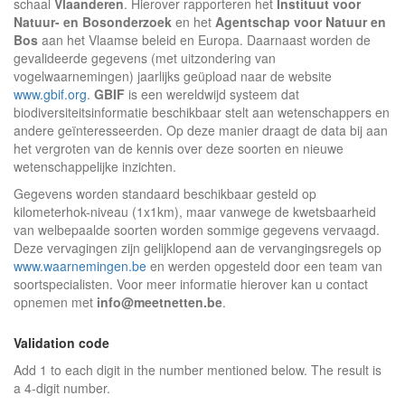
schaal
Vlaanderen
. Hierover rapporteren het
Instituut voor
Natuur- en Bosonderzoek
en het
Agentschap voor Natuur en
Bos
aan het Vlaamse beleid en Europa. Daarnaast worden de
gevalideerde gegevens (met uitzondering van
vogelwaarnemingen) jaarlijks geüpload naar de website
www.gbif.org
.
GBIF
is een wereldwijd systeem dat
biodiversiteitsinformatie beschikbaar stelt aan wetenschappers en
andere geïnteresseerden. Op deze manier draagt de data bij aan
het vergroten van de kennis over deze soorten en nieuwe
wetenschappelijke inzichten.
Gegevens worden standaard beschikbaar gesteld op
kilometerhok-niveau (1x1km), maar vanwege de kwetsbaarheid
van welbepaalde soorten worden sommige gegevens vervaagd.
Deze vervagingen zijn gelijklopend aan de vervangingsregels op
www.waarnemingen.be
en werden opgesteld door een team van
soortspecialisten. Voor meer informatie hierover kan u contact
opnemen met
info@meetnetten.be
.
Validation code
Add 1 to each digit in the number mentioned below. The result is
a 4-digit number.