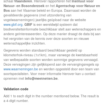
schaal
Vlaanderen
. Hierover rapporteren het
Instituut voor
Natuur- en Bosonderzoek
en het
Agentschap voor Natuur en
Bos
aan het Vlaamse beleid en Europa. Daarnaast worden de
gevalideerde gegevens (met uitzondering van
vogelwaarnemingen) jaarlijks geüpload naar de website
www.gbif.org
.
GBIF
is een wereldwijd systeem dat
biodiversiteitsinformatie beschikbaar stelt aan wetenschappers en
andere geïnteresseerden. Op deze manier draagt de data bij aan
het vergroten van de kennis over deze soorten en nieuwe
wetenschappelijke inzichten.
Gegevens worden standaard beschikbaar gesteld op
kilometerhok-niveau (1x1km), maar vanwege de kwetsbaarheid
van welbepaalde soorten worden sommige gegevens vervaagd.
Deze vervagingen zijn gelijklopend aan de vervangingsregels op
www.waarnemingen.be
en werden opgesteld door een team van
soortspecialisten. Voor meer informatie hierover kan u contact
opnemen met
info@meetnetten.be
.
Validation code
Add 1 to each digit in the number mentioned below. The result is
a 4-digit number.